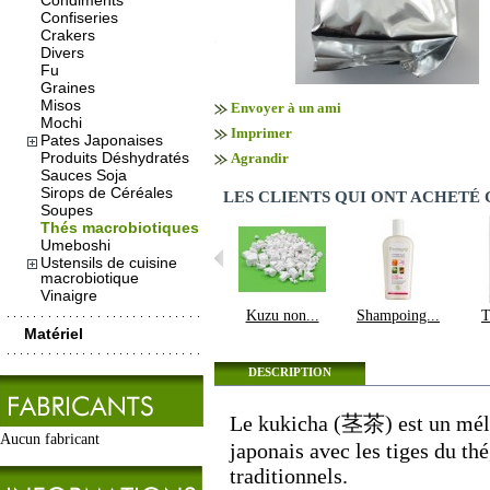
Condiments
Confiseries
Crakers
Divers
Fu
Graines
Misos
Envoyer à un ami
Mochi
Imprimer
Pates Japonaises
Produits Déshydratés
Agrandir
Sauces Soja
Sirops de Céréales
LES CLIENTS QUI ONT ACHETÉ
Soupes
Thés macrobiotiques
Umeboshi
Ustensils de cuisine
macrobiotique
Vinaigre
Kuzu non...
Shampoing...
T
Matériel
DESCRIPTION
Le kukicha (茎茶) est un mélan
Aucun fabricant
japonais avec les tiges du thé
traditionnels.