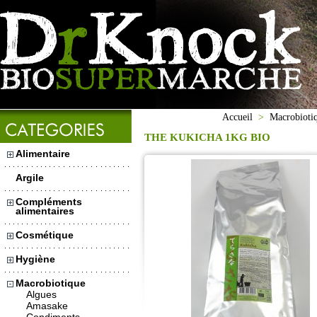
Accueil
>
Macrobioti
THE KUKICHA 1KG BIO
Alimentaire
Argile
Compléments
alimentaires
Cosmétique
Hygiène
Macrobiotique
Algues
Amasake